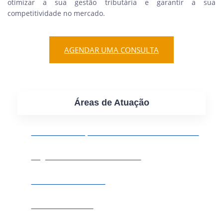
otimizar a sua gestão tributária e garantir a sua
competitividade no mercado.
AGENDAR UMA CONSULTA
Áreas de Atuação
Consultoria Empresarial e Assessoria Societária
Registros de Marcas e Patentes
Assessoria Tributária
Direito Imobiliário