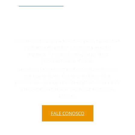
Direto Previdenciário
Precisa de ajuda de um Advogado?
O escritório Boscheti & Silva Advogados nasceu com
a premissa de auxiliar pequenas e grandes
empresas, fornecendo soluções jurídicas
personalizadas e efetivas.
A equipe é formada por profissionais qualificados
que atuam dentro de um conselho jurídico,
profissional e, principalmente empático, com intuito
primordial em fornecer segurança aos nossos
clientes.
FALE CONOSCO